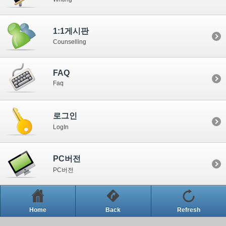
1:1게시판
Counselling
FAQ
Faq
로그인
LogIn
PC버전
PC버전
Home
Back
Refresh