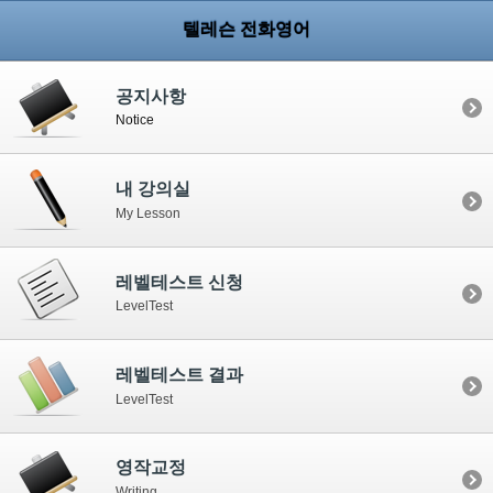
텔레슨 전화영어
공지사항
Notice
내 강의실
My Lesson
레벨테스트 신청
LevelTest
레벨테스트 결과
LevelTest
영작교정
Writing